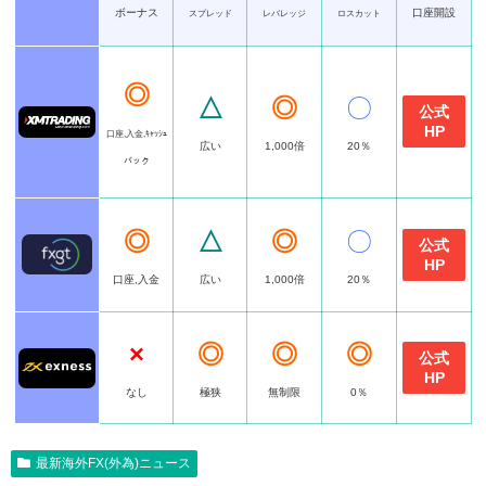
ボーナス
口座開設
スプレッド
レバレッジ
ロスカット
◎
△
◎
〇
公式
HP
口座,入金,ｷｬｯｼｭ
広い
1,000倍
20％
バック
◎
△
◎
〇
公式
HP
口座,入金
広い
1,000倍
20％
×
◎
◎
◎
公式
HP
なし
極狭
無制限
0％
最新海外FX(外為)ニュース