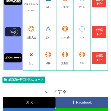
HP
口座,入金,ｷｬｯｼｭ
広い
1,000倍
20％
バック
◎
△
◎
〇
公式
HP
口座,入金
広い
1,000倍
20％
×
◎
◎
◎
公式
HP
なし
極狭
無制限
0％
最新海外FX(外為)ニュース
シェアする
X
Facebook