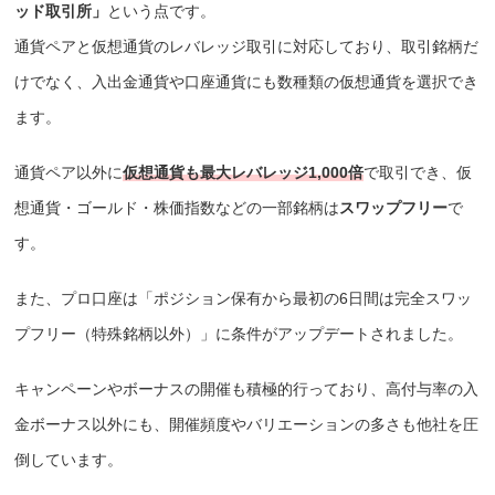
ッド取引所」
という点です。
通貨ペアと仮想通貨のレバレッジ取引に対応しており、取引銘柄だ
けでなく、入出金通貨や口座通貨にも数種類の仮想通貨を選択でき
ます。
通貨ペア以外に
仮想通貨も最大レバレッジ1,000倍
で取引でき、仮
想通貨・ゴールド・株価指数などの一部銘柄は
スワップフリー
で
す。
また、プロ口座は「ポジション保有から最初の6日間は完全スワッ
プフリー（特殊銘柄以外）」に条件がアップデートされました。
キャンペーンやボーナスの開催も積極的行っており、高付与率の入
金ボーナス以外にも、開催頻度やバリエーションの多さも他社を圧
倒しています。