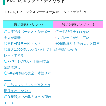
FXGTのメリット・デメリット
FXGT(エフエックスジーティー)のメリット・デメリット
良い評判(メリット)
悪い評判(デメリット)
〇
口座開設ボーナス・入金ボー
×
完全信託保全ではない
ナスが豪華
×
スプレッドが少し広い
〇
無料VPSサービスあり
×
90日間取引を行わないと口座
〇
最大1,000倍のレバレッジでト
維持費が掛かる
レードできる
〇
FXGTはゼロカット採用で追
証請求無し
〇
24時間体制の完全日本語サポ
ート
〇
一部スワップフリー導入で長
期保有がしやすい
〇
仮想通貨FXの取引条件が優れ
ている