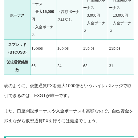
・口座開設ボ
・口座開設ボ
ーナス
ーナス
ーナス
最大15,000
・高額ボーナ
ボーナス
3,000円
13,000円
円
スはなし
・入金ボーナ
・入金ボーナ
・入金ボーナ
ス
ス
ス
スプレッド
15pips
16pips
15pips
23pips
(BTCUSD)
仮想通貨銘柄
56
24
63
31
数
表のように、仮想通貨FXを最大1000倍というハイレバレッジで取
引できるのは、FXGTが唯一です。
また、口座開設ボーナスや入金ボーナスも高額なので、自己資金を
抑えながら仮想通貨FXを行うには最適でしょう。