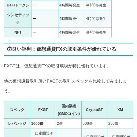
DeFiトークン
ー
4時間毎発生
4時間毎発生
シンセティッ
ー
4時間毎発生
4時間毎発生
ク
NFT
ー
4時間毎発生
4時間毎発生
⑦良い評判：仮想通貨FXの取引条件が優れている
FXGTは、仮想通貨FXの取引環境が特に優れています。
他の仮想通貨取引所とFXGTの取引スペックを比較してみましょ
う。
国内業者
スペック
FXGT
CryptoGT
XM
(GMOコイン)
レバレッジ
1000倍
2倍
500倍
250倍
・口座開設ボ