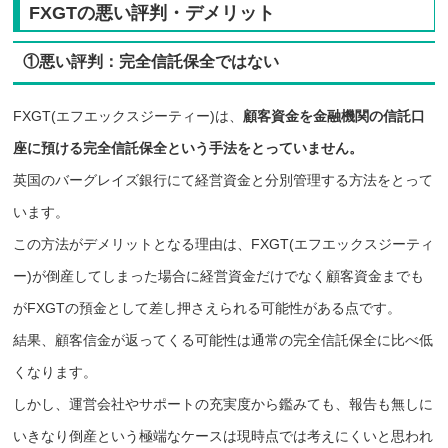
FXGTの悪い評判・デメリット
①悪い評判：完全信託保全ではない
FXGT(エフエックスジーティー)は、
顧客資金を金融機関の信託口
座に預ける完全信託保全という手法をとっていません。
英国のバーグレイズ銀行にて経営資金と分別管理する方法をとって
います。
この方法がデメリットとなる理由は、FXGT(エフエックスジーティ
ー)が倒産してしまった場合に経営資金だけでなく顧客資金までも
がFXGTの預金として差し押さえられる可能性がある点です。
結果、顧客信金が返ってくる可能性は通常の完全信託保全に比べ低
くなります。
しかし
、運営会社やサポートの充実度から鑑みても、報告も無しに
いきなり倒産という極端なケースは現時点では考えにくいと思われ