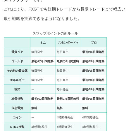
これにより、FXGTでも短期トレードから長期トレードまで幅広い
取引戦略を実践できるようになりました。
スワップポイントの新ルール
ミニ
スタンダード＋
プロ
通貨ペア
毎日発生
毎日発生
最初の6日間無料
ゴールド
最初の3日間無料
最初の3日間無料
最初の6日間無料
その他の貴金属
毎日発生
毎日発生
最初の6日間無料
エネルギー
毎日発生
毎日発生
最初の6日間無料
株式
ー
毎日発生
最初の6日間無料
株価指数
最初の3日間無料
最初の3日間無料
最初の6日間無料
仮想通貨
無料
無料
無料
コイン
ー
4時間毎発生
4時間毎発生
GTi12指数
4時間毎発生
4時間毎発生
4時間毎発生