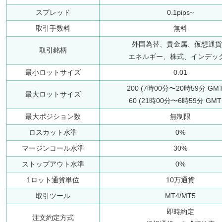
スプレッド
0.1pips~
取引手数料
無料
外国為替、貴金属、仮想通貨
取引銘柄
エネルギー、株式、インデッ
最小ロットサイズ
0.01
200 (7時00分〜20時59分 GMT
最大ロットサイズ
60 (21時00分〜6時59分 GMT
最大ポジション数
無制限
ロスカット水準
0%
マージンコール水準
30%
ストップアウト水準
0%
1ロット通貨単位
10万通貨
取引ツール
MT4/MT5
即時約定
注文約定方式